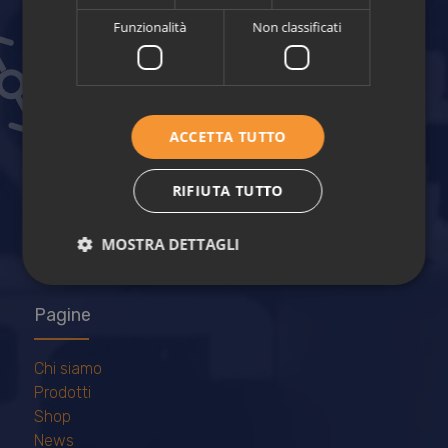
Funzionalità
Non classificati
Realizzazioni in profilati d’alluminio per l’industria
Contatti
ACCETTA TUTTO
20154 Milano – via Francesco Melzi D’Eril, 20
Unità operativa: Via Trieste 50/C
RIFIUTA TUTTO
21023 Besozzo
Tel: (+39) 0332 1851497
MOSTRA DETTAGLI
Fax: (+39) 0332 1840291
Pagine
Chi siamo
Prodotti
Shop
News